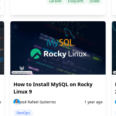
Laravel
Eloquent
DDBB
How to Install MySQL on Rocky
Linux 9
o
José Rafael Gutierrez
1 year ago
DevOps