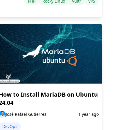
PHP
Rocky Linux
Vultr
VPS
How to Install MariaDB on Ubuntu
24.04
José Rafael Gutierrez
1 year ago
DevOps