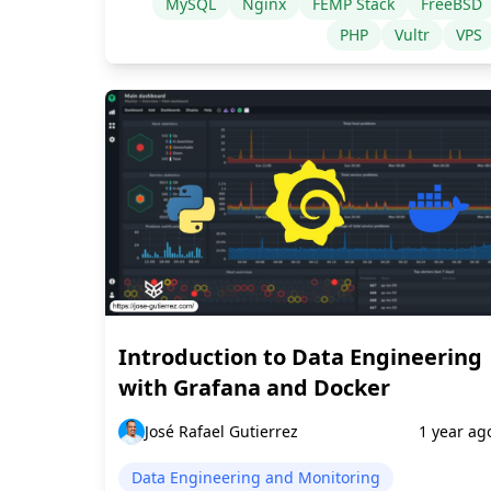
MySQL
Nginx
FEMP Stack
FreeBSD
PHP
Vultr
VPS
Introduction to Data Engineering
with Grafana and Docker
José Rafael Gutierrez
1 year ag
Data Engineering and Monitoring