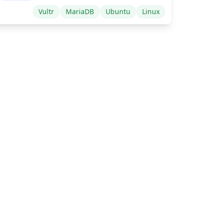
Vultr
MariaDB
Ubuntu
Linux