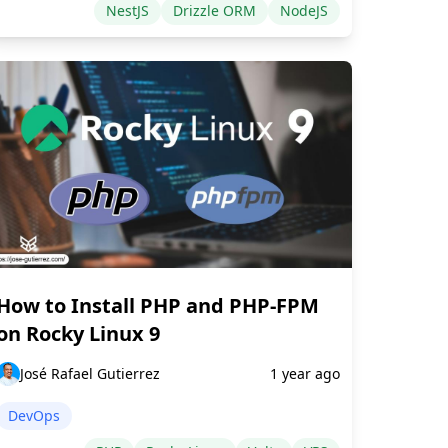
NestJS
Drizzle ORM
NodeJS
How to Install PHP and PHP-FPM
on Rocky Linux 9
José Rafael Gutierrez
1 year ago
DevOps