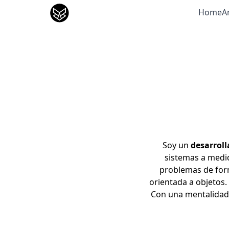
José Gutierrez
Home
Ar
Soy un
desarroll
sistemas a medida
problemas de form
orientada a objetos. 
Con una mentalidad