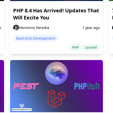
PHP 8.4 Has Arrived! Updates That
Will Excite You
o
Herminio Heredia
1 year ago
Back-End Development
PHP
Laravel