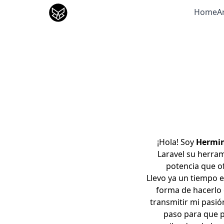
José Gutierrez
Home
Ar
¡Hola! Soy
Hermin
Laravel su herram
potencia que o
Llevo ya un tiempo e
forma de hacerlo c
transmitir mi pasió
paso para que p