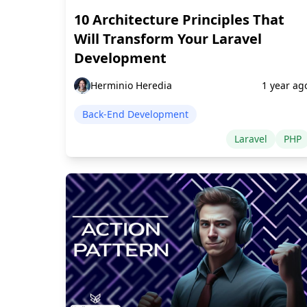
10 Architecture Principles That
Will Transform Your Laravel
Development
Herminio Heredia
1 year ag
Back-End Development
Laravel
PHP