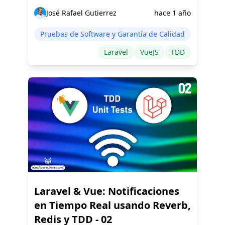
José Rafael Gutierrez
hace 1 año
Pruebas de Software y Garantía de Calidad
Laravel
VueJS
TDD
Laravel & Vue: Notificaciones
en Tiempo Real usando Reverb,
Redis y TDD - 02