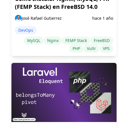
(FEMP Stack) en FreeBSD 14.0
José Rafael Gutierrez
hace 1 año
DevOps
MySQL
Nginx
FEMP Stack
FreeBSD
PHP
Vultr
VPS