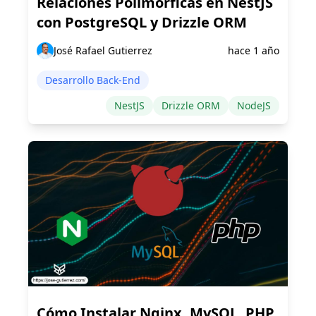
Relaciones Polimórficas en NestJS
con PostgreSQL y Drizzle ORM
José Rafael Gutierrez
hace 1 año
Desarrollo Back-End
NestJS
Drizzle ORM
NodeJS
Cómo Instalar Nginx, MySQL, PHP